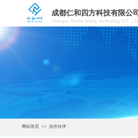
成都仁和四方科技有限公
C
hengdu
R
enhe
S
ifang
T
echnology
CO., LT
网站首页
>>
合作伙伴